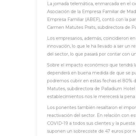
La jornada telemática, enmarcada en el cic
Asociación de la Empresa Familiar de Madr
Empresa Familiar (ABEF), contó con la par
Carmen Matutes Prats, subdirectora de Pa
Los empresarios, además, coincidieron en re
innovación, lo que le ha llevado a ser un
del sector, lo que pasará por contar con un
Sobre el impacto económico que tendrá la 
dependerá en buena medida de que se pued
podremos cubrir en estas fechas el 80% de
Matutes, subdirectora de Palladium Hotel G
establecimientos nos le merecerá la pena ab
Los ponentes también resaltaron el import
reactivación del sector. En relación con e
COVID-19 a todos sus clientes y la puest
suponen un sobrecoste de 47 euros por noc