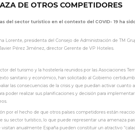
AZA DE OTROS COMPETIDORES
vas del sector turístico en el contexto del COVID- 19 ha si
na Lorente, presidenta del Consejo de Administración de TM Gru
 Javier Pérez Jiménez, director Gerente de VP Hoteles.
tor del turismo y la hostelería reunidos por las Asociaciones Terr
texto sanitario y económico, han solicitado al Gobierno certidumb
aliar las consecuencias de la crisis y que puedan activar cuanto 
para poder realizar sus planificaciones y decisión para implementa
eos.
ón por el hecho de que otros países competidores están reaccio
su sector turístico, lo que puede representar una amenaza para n
e visitan anualmente España pueden constituir un atractivo “cala