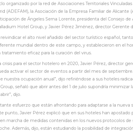
lo organizado por la red de Asociaciones Territoriales Vinculadas
id (ADEFAM), la Asociación de la Empresa Familiar de Alicante (A
ticipación de Ángeles Serna Lorente, presidenta del Consejo de 
lladium Hotel Group, y Javier Pérez Jiménez, director Gerente 
ivindicar el alto nivel añadido del sector turístico español, tan
 referente mundial dentro de este campo, y establecieron en el h
 tratamiento eficaz para la curación del virus.
crisis para el sector hotelero en 2020, Javier Pérez, director g
a activar el sector de eventos a partir del mes de septiembre. 
 nuestra ocupación anual”, dijo refiriéndose a sus hoteles radic
roup, señaló que abrir antes del 1 de julio supondría minimizar l
rir”, dijo.
ante esfuerzo que están afrontando para adaptarse a la nueva si
ste punto, Javier Pérez explicó que en sus hoteles han apostado p
a en marcha de medidas contenidas en los nuevos protocolos de 
he. Además, dijo, están estudiando la posibilidad de integración