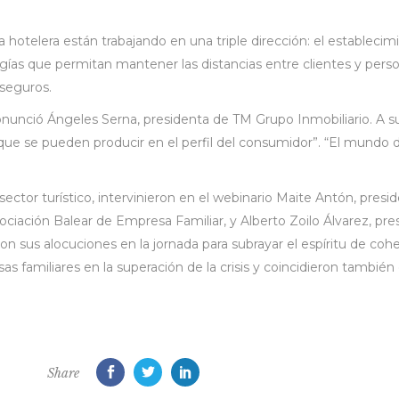
otelera están trabajando en una triple dirección: el establecim
gías que permitan mantener las distancias entre clientes y perso
 seguros.
unció Ángeles Serna, presidenta de TM Grupo Inmobiliario. A su j
ue se pueden producir en el perfil del consumidor”. “El mundo 
ector turístico, intervinieron en el webinario Maite Antón, pres
sociación Balear de Empresa Familiar, y Alberto Zoilo Álvarez, p
on sus alocuciones en la jornada para subrayar el espíritu de coh
sas familiares en la superación de la crisis y coincidieron también 
Share