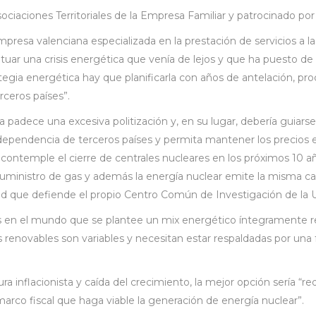
ociaciones Territoriales de la Empresa Familiar y patrocinado por 
sa valenciana especializada en la prestación de servicios a la 
tuar una crisis energética que venía de lejos y que ha puesto de 
rategia energética hay que planificarla con años de antelación, p
ceros países”.
 padece una excesiva politización y, en su lugar, debería guiarse p
ependencia de terceros países y permita mantener los precios est
ontemple el cierre de centrales nucleares en los próximos 10 año
ministro de gas y además la energía nuclear emite la misma cant
ad que defiende el propio Centro Común de Investigación de la 
en el mundo que se plantee un mix energético íntegramente renov
as renovables son variables y necesitan estar respaldadas por una
inflacionista y caída del crecimiento, la mejor opción sería “reduc
arco fiscal que haga viable la generación de energía nuclear”.