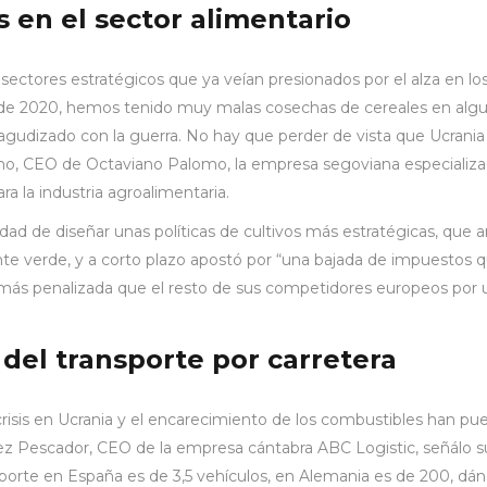
s en el sector alimentario
s sectores estratégicos que ya veían presionados por el alza en lo
Desde 2020, hemos tenido muy malas cosechas de cereales en alg
 agudizado con la guerra. No hay que perder de vista que Ucran
mo, CEO de Octaviano Palomo, la empresa segoviana especializada
ara la industria agroalimentaria.
sidad de diseñar unas políticas de cultivos más estratégicas, que 
te verde, y a corto plazo apostó por “una bajada de impuestos 
más penalizada que el resto de sus competidores europeos por un
 del transporte por carretera
 crisis en Ucrania y el encarecimiento de los combustibles han pu
lez Pescador, CEO de la empresa cántabra ABC Logistic, señálo s
orte en España es de 3,5 vehículos, en Alemania es de 200, dá